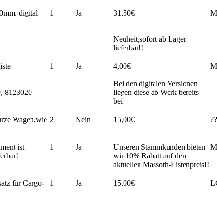
0mm, digital
1
Ja
31,50€
M
Neuheit,sofort ab Lager
lieferbar!!
iste
1
Ja
4,00€
M
Bei den digitalen Versionen
0, 8123020
liegen diese ab Werk bereits
bei!
urze Wagen,wie
2
Nein
15,00€
??
ment ist
1
Ja
Unseren Stammkunden bieten
M
ferbar!
wir 10% Rabatt auf den
aktuellen Massoth-Listenpreis!!
atz für Cargo-
1
Ja
15,00€
L