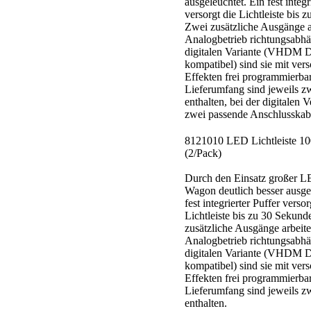
ausgeleuchtet. Ein fest integr
versorgt die Lichtleiste bis 
Zwei zusätzliche Ausgänge a
Analogbetrieb richtungsabhä
digitalen Variante (VHDM
kompatibel) sind sie mit ver
Effekten frei programmierbar
Lieferumfang sind jeweils zw
enthalten, bei der digitalen
zwei passende Anschlusskab
8121010 LED Lichtleiste 1
(2/Pack)
Durch den Einsatz großer L
Wagon deutlich besser ausge
fest integrierter Puffer versor
Lichtleiste bis zu 30 Sekund
zusätzliche Ausgänge arbeit
Analogbetrieb richtungsabhä
digitalen Variante (VHDM
kompatibel) sind sie mit ver
Effekten frei programmierbar
Lieferumfang sind jeweils zw
enthalten.