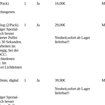
/Pack)
1
Ja
16,00€
M
gelungenen
log (2/Pack)
1
Ja
29,00€
M
ger Spezial-
ch besser
ierter Puffer
Neuheit,sofort ab Lager
zu 30 Sekunden.
lieferbar!!
rbeiten im
ngig, bei der
 DCC-
schiedenen
. Im
ei Lichtleisten
0mm, digital
1
Ja
39,90€
M
Neuheit,sofort ab Lager
lieferbar!!
ger Spezial-
ch besser