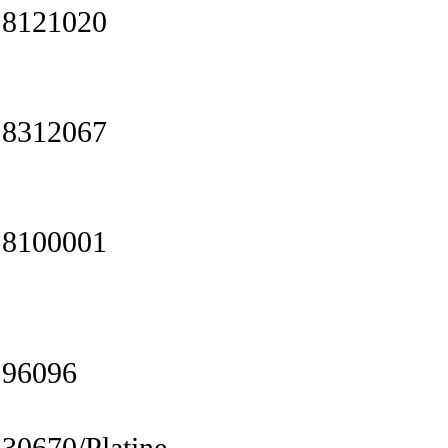
8121020
8312067
8100001
96096
30670/Platine