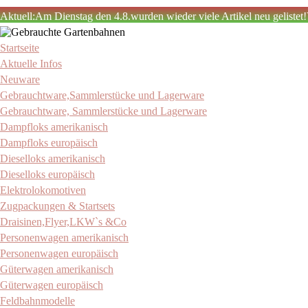
Aktuell:Am Dienstag den 4.8.wurden wieder viele Artikel neu gelistet
Zum
Inhalt
Startseite
Gebrauchte Gartenbahnen
Stefan Schwegler
springen
Aktuelle Infos
Neuware
Gebrauchtware,Sammlerstücke und Lagerware
Gebrauchtware, Sammlerstücke und Lagerware
Dampfloks amerikanisch
Dampfloks europäisch
Dieselloks amerikanisch
Dieselloks europäisch
Elektrolokomotiven
Zugpackungen & Startsets
Draisinen,Flyer,LKW`s &Co
Personenwagen amerikanisch
Personenwagen europäisch
Güterwagen amerikanisch
Güterwagen europäisch
Feldbahnmodelle