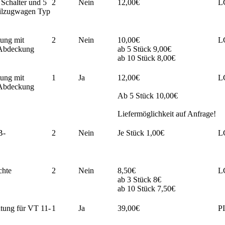
 Schalter und 5
2
Nein
12,00€
L
ilzugwagen Typ
ung mit
2
Nein
10,00€
L
 Abdeckung
ab 5 Stück 9,00€
ab 10 Stück 8,00€
ung mit
1
Ja
12,00€
L
 Abdeckung
Ab 5 Stück 10,00€
Liefermöglichkeit auf Anfrage!
B-
2
Nein
Je Stück 1,00€
L
chte
2
Nein
8,50€
L
ab 3 Stück 8€
ab 10 Stück 7,50€
tung für VT 11-
1
Ja
39,00€
P