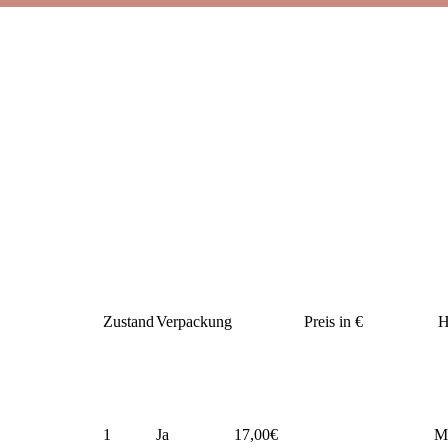
reibung
Zustand
Verpackung
Preis in €
H
1
Ja
17,00€
M