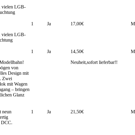
n vielen LGB-
euchtung
1
Ja
17,00€
M
n vielen LGB-
uchtung
1
Ja
14,50€
M
 Modellbahn!
Neuheit,sofort lieferbar!!
bögen von
lles Design mit
. Zwei
flok mit Wagen
ngang – bringen
lichen Glanz
t neun
1
Ja
21,50€
M
ertig
d DCC.