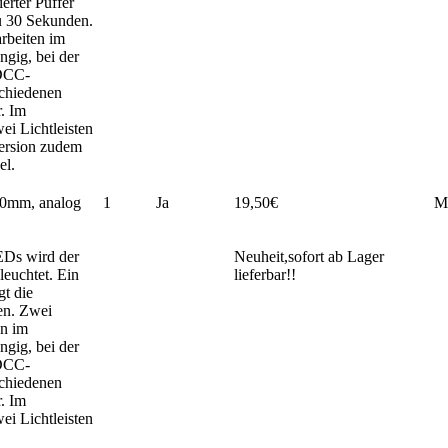
ierter Puffer
zu 30 Sekunden.
rbeiten im
ngig, bei der
 DCC-
schiedenen
. Im
ei Lichtleisten
 Version zudem
el.
00mm, analog
1
Ja
19,50€
M
EDs wird der
Neuheit,sofort ab Lager
leuchtet. Ein
lieferbar!!
gt die
en. Zwei
en im
ngig, bei der
 DCC-
schiedenen
. Im
ei Lichtleisten