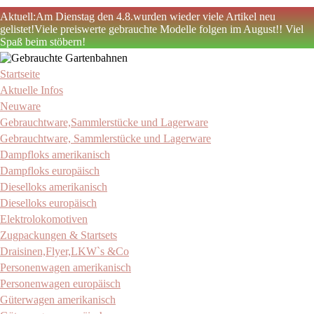
Aktuell:Am Dienstag den 4.8.wurden wieder viele Artikel neu
gelistet!Viele preiswerte gebrauchte Modelle folgen im August!! Viel
Spaß beim stöbern!
Zum
Inhalt
Startseite
Gebrauchte Gartenbahnen
Stefan Schwegler
springen
Aktuelle Infos
Neuware
Gebrauchtware,Sammlerstücke und Lagerware
Gebrauchtware, Sammlerstücke und Lagerware
Dampfloks amerikanisch
Dampfloks europäisch
Dieselloks amerikanisch
Dieselloks europäisch
Elektrolokomotiven
Zugpackungen & Startsets
Draisinen,Flyer,LKW`s &Co
Personenwagen amerikanisch
Personenwagen europäisch
Güterwagen amerikanisch