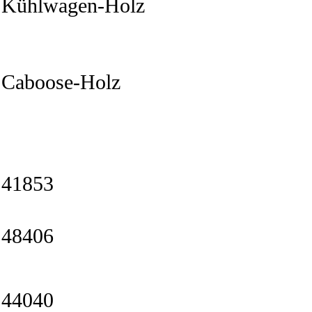
Kühlwagen-Holz
Caboose-Holz
41853
48406
44040