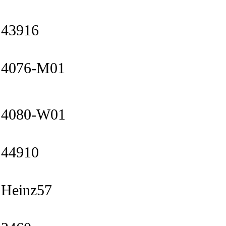
43916
4076-M01
4080-W01
44910
Heinz57