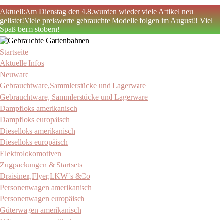
Aktuell:Am Dienstag den 4.8.wurden wieder viele Artikel neu
gelistet!Viele preiswerte gebrauchte Modelle folgen im August!! Viel
Spaß beim stöbern!
Zum
Inhalt
Startseite
Gebrauchte Gartenbahnen
Stefan Schwegler
springen
Aktuelle Infos
Neuware
Gebrauchtware,Sammlerstücke und Lagerware
Gebrauchtware, Sammlerstücke und Lagerware
Dampfloks amerikanisch
Dampfloks europäisch
Dieselloks amerikanisch
Dieselloks europäisch
Elektrolokomotiven
Zugpackungen & Startsets
Draisinen,Flyer,LKW`s &Co
Personenwagen amerikanisch
Personenwagen europäisch
Güterwagen amerikanisch