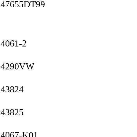
47655DT99
4061-2
4290VW
43824
43825
4067-K01